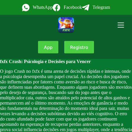
P
WhatsApp
Facebook
Telegram
u
l
a
r
p
a
r
App
Registro
a
o
c
fxfx Crash: Psicologia e Decisões para Vencer
o
n
O jogo Crash no fxfx é uma arena de decisões rápidas e intensas, onde
t
a psicologia desempenha um papel crucial. As decisões dos jogadores
e
são influenciadas por fatores como aversão ao risco e busca de risco,
ú
que definem suas abordagens. Enquanto alguns jogadores são movidos
d
pelo desejo de segurança, buscando sair do jogo antes que o
o
multiplicador caia, outros são atraídos pelo potencial de altos ganhos e
permanecem até o último momento. As emoções de ganância e medo
são fundamentais na determinação do momento ideal para sair, muitas
vezes levando a decisões subótimas devido ao viés cognitivo. O erro
do custo afundado pode fazer com que os jogadores continuem
apostando na esperança de recuperar perdas anteriores, enquanto a
prova social influencia decisões em jogos multiplayer, onde a tendência